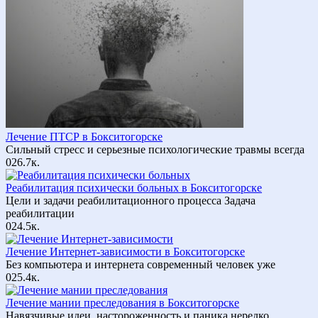
Лечение ПТСР в Бокситогорске
Сильный стресс и серьезные психологические травмы всегда
0
26.7к.
Реабилитация психически больных в Бокситогорске
Цели и задачи реабилитационного процесса Задача
реабилитации
0
24.5к.
Лечение Интернет-зависимости в Бокситогорске
Без компьютера и интернета современный человек уже
0
25.4к.
Лечение мании преследования в Бокситогорске
Навязчивые идеи, настороженность и паника нередко