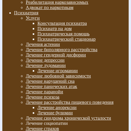
Реабилитация наркозависимых
Адвокат по наркотикам
Психиатрия
Услуги
Консультация психиатра
Психиатр на дом
Психиатрическая помощь
Психиатрический стационар
Лечения астении
Лечение биполярного расстройства
Лечение гендерной дисфории
Лечение депрессии
Лечение лудомании
Лечение игромании
Лечение любовной зависимости
Лечение нарушений сна
Лечение панических атак
Лечение паранойи
Лечение психоза
Лечение расстройства пищевого поведения
Лечение анорексии
Лечение булимии
Лечение синдрома хронической усталости
Лечение социопатии
Лечение страхов