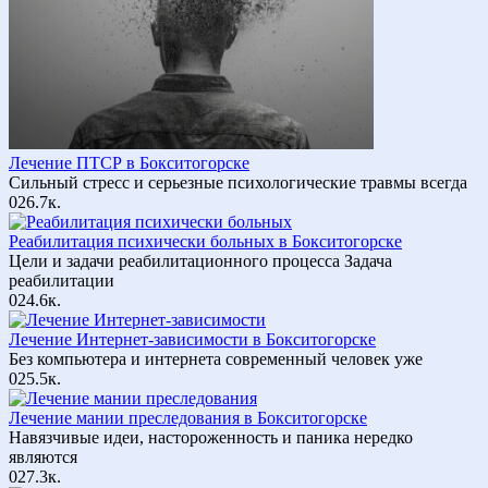
Лечение ПТСР в Бокситогорске
Сильный стресс и серьезные психологические травмы всегда
0
26.7к.
Реабилитация психически больных в Бокситогорске
Цели и задачи реабилитационного процесса Задача
реабилитации
0
24.6к.
Лечение Интернет-зависимости в Бокситогорске
Без компьютера и интернета современный человек уже
0
25.5к.
Лечение мании преследования в Бокситогорске
Навязчивые идеи, настороженность и паника нередко
являются
0
27.3к.