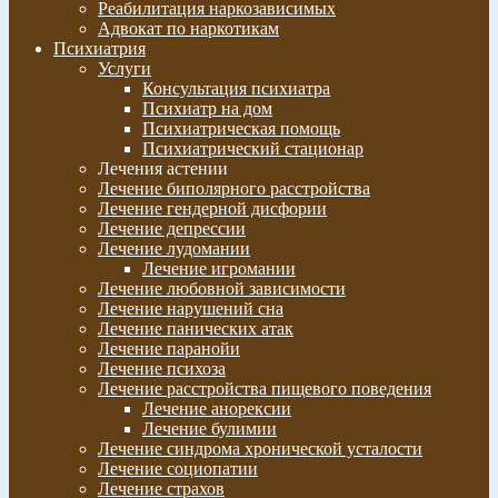
Реабилитация наркозависимых
Адвокат по наркотикам
Психиатрия
Услуги
Консультация психиатра
Психиатр на дом
Психиатрическая помощь
Психиатрический стационар
Лечения астении
Лечение биполярного расстройства
Лечение гендерной дисфории
Лечение депрессии
Лечение лудомании
Лечение игромании
Лечение любовной зависимости
Лечение нарушений сна
Лечение панических атак
Лечение паранойи
Лечение психоза
Лечение расстройства пищевого поведения
Лечение анорексии
Лечение булимии
Лечение синдрома хронической усталости
Лечение социопатии
Лечение страхов