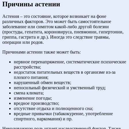
Причины астении
Астения – это состояние, которое возникает на фоне
различных факторов. Это может быть самостоятельное
заболевание или симптом какой-либо другой болезни
(простуды, гепатита, короновируса, пневмонии, гипертонии,
гриппа, гастрита и др.). Иногда это следствие травмы,
операции или родов.
Причинами астении также может быть:
нервное перенапряжение, систематические психические
расстройства;
недостаток питательных веществ в организме из-за
плохого питания;
нарушенный обмен веществ;
непосильный физический и умственный труд;
смена климата;
изменение погоды;
вредное производство;
отсутствие отдыха и полноценного сна;
вредные привычки (табакокурение, употребление
спиртного, наркомания) и пр.
Немаловажную роль играет наследственный фактор. Также